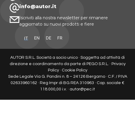
info@autor.it
Iscriviti alla nostra newsletter per rimanere
aggiornato su nuovi prodotti e fiere
IT
EN
DE
FR
AUTOR S.R.L. Società a socio unico · Soggetta ad attività di
direzione e coordinamento da parte di PEGO S.R.L. ·
Privacy
Policy
·
Cookie Policy
Sede Legale Via G. Pandini n. 8 – 24126 Bergamo · C.F. / P.IVA
02633960162 · Reg Impr di BG REA 310963 · Cap. sociale €
118.000,00 i.v. · autor@pec.it