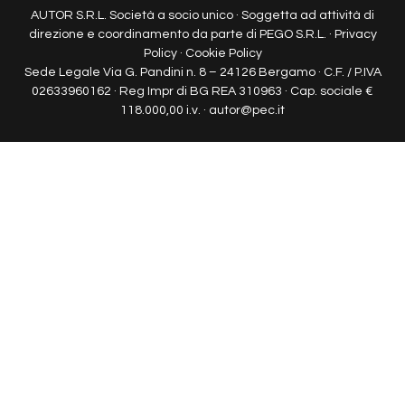
AUTOR S.R.L. Società a socio unico · Soggetta ad attività di
direzione e coordinamento da parte di PEGO S.R.L. ·
Privacy
Policy
·
Cookie Policy
Sede Legale Via G. Pandini n. 8 – 24126 Bergamo · C.F. / P.IVA
02633960162 · Reg Impr di BG REA 310963 · Cap. sociale €
118.000,00 i.v. · autor@pec.it