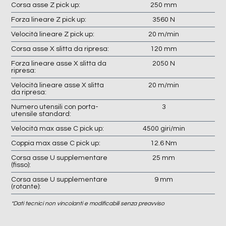
Corsa asse Z pick up:
250 mm
Forza lineare Z pick up:
3560 N
Velocità lineare Z pick up:
20 m/min
Corsa asse X slitta da ripresa:
120 mm
Forza lineare asse X slitta da
2050 N
ripresa:
Velocità lineare asse X slitta
20 m/min
da ripresa:
Numero utensili con porta-
3
utensile standard:
Velocità max asse C pick up:
4500 giri/min
Coppia max asse C pick up:
12.6 Nm
Corsa asse U supplementare
25 mm
(fisso):
Corsa asse U supplementare
9 mm
(rotante):
*Dati tecnici non vincolanti e modificabili senza preavviso